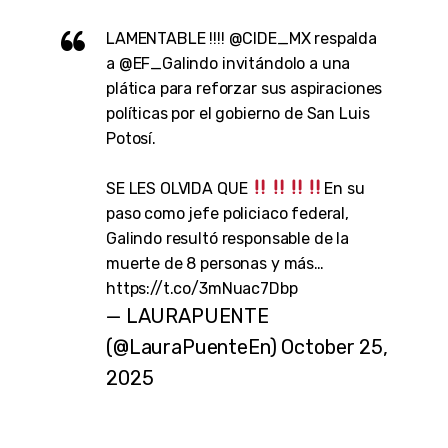
LAMENTABLE !!!!
@CIDE_MX
respalda
a
@EF_Galindo
invitándolo a una
plática para reforzar sus aspiraciones
políticas por el gobierno de San Luis
Potosí.
SE LES OLVIDA QUE
En su
paso como jefe policiaco federal,
Galindo resultó responsable de la
muerte de 8 personas y más…
https://t.co/3mNuac7Dbp
— LAURAPUENTE
(@LauraPuenteEn)
October 25,
2025