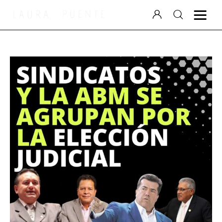
Laura Puente
Puente Político
Videocolumna
Podcast
Especiales