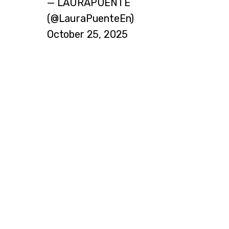
— LAURAPUENTE
(@LauraPuenteEn)
October 25, 2025