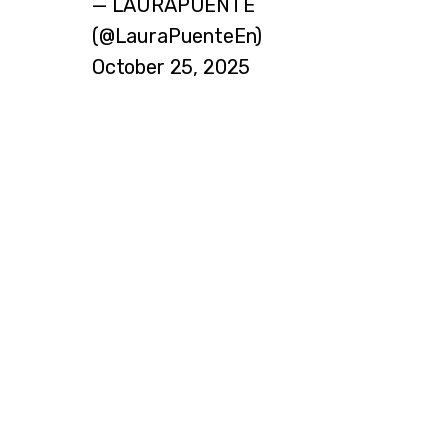
— LAURAPUENTE
(@LauraPuenteEn)
October 25, 2025