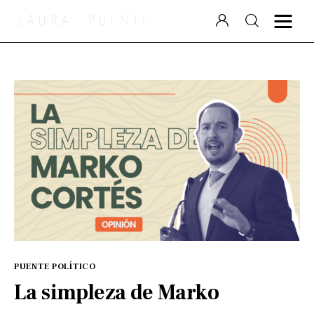
Laura Puente
Puente Político
Videocolumna
Podcast
Especiales
PUENTE POLÍTICO
La simpleza de Marko