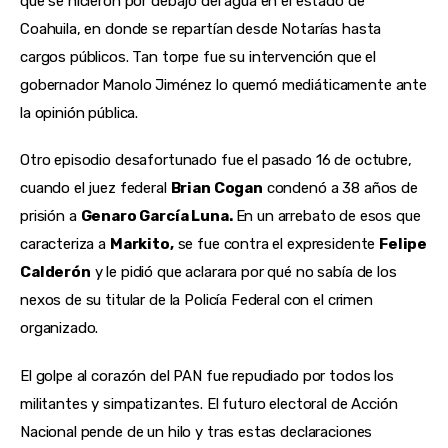
que se hicieron por debajo del agua en el estado de
Coahuila, en donde se repartían desde Notarías hasta
cargos públicos. Tan torpe fue su intervención que el
gobernador Manolo Jiménez lo quemó mediáticamente ante
la opinión pública.
Otro episodio desafortunado fue el pasado 16 de octubre,
cuando el juez federal
Brian Cogan
condenó a 38 años de
prisión a
Genaro García Luna.
En un arrebato de esos que
caracteriza a
Markito,
se fue contra el expresidente
Felipe
Calderón
y le pidió que aclarara por qué no sabía de los
nexos de su titular de la Policía Federal con el crimen
organizado.
El golpe al corazón del PAN fue repudiado por todos los
militantes y simpatizantes. El futuro electoral de Acción
Nacional pende de un hilo y tras estas declaraciones