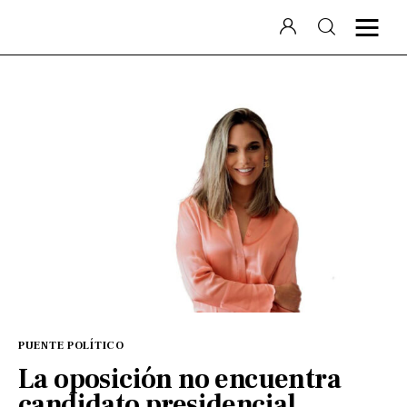
Laura Puente
Puente Político
Videocolumna
Podcast
Especiales
PUENTE POLÍTICO
La oposición no encuentra
candidato presidencial