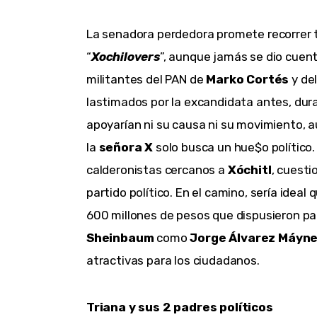
La senadora perdedora promete recorrer tr
“
Xochilovers
”, aunque jamás se dio cuent
militantes del PAN de 
Marko Cortés
 y de
lastimados por la excandidata antes, dur
apoyarían ni su causa ni su movimiento, 
la 
señora X
 solo busca un hue$o político.
calderonistas cercanos a 
Xóchitl
, cuest
partido político. En el camino, sería ideal 
600 millones de pesos que dispusieron par
Sheinbaum 
como 
Jorge Álvarez Máyn
atractivas para los ciudadanos.
Triana y sus 2 padres políticos