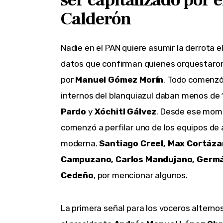
ser capitalizado por 
Calderón
Nadie en el PAN quiere asumir la derrota e
datos que confirman quienes orquestaron 
por 
Manuel Gómez Morín
. Todo comenzó
internos del blanquiazul daban menos de 
Pardo
 y 
Xóchitl Gálvez
. Desde ese mome
comenzó a perfilar uno de los equipos de a
moderna. 
Santiago Creel, Max Cortázar
Campuzano, Carlos Mandujano, Germán
Cedeño
, por mencionar algunos.
La primera señal para los voceros alterno