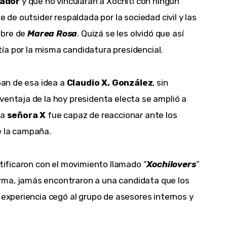
rador
 y que no vincularan a Xóchitl con ningún 
e de outsider respaldada por la sociedad civil y las 
bre de 
Marea Rosa
. Quizá se les olvidó que así 
a por la misma candidatura presidencial.
pan de esa idea a 
Claudio X. González
, sin 
ventaja de la hoy presidenta electa se amplió a 
a 
señora X 
fue capaz de reaccionar ante los 
e la campaña.
ntificaron con el movimiento llamado “
Xochilovers
” 
rma, jamás encontraron a una candidata que los 
 experiencia cegó al grupo de asesores internos y 