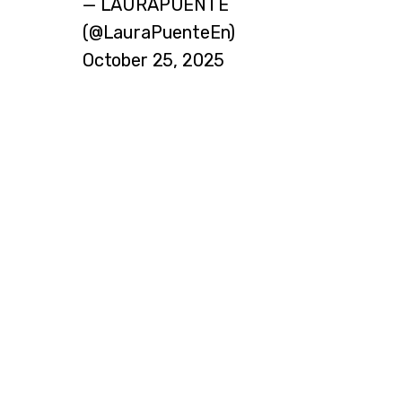
— LAURAPUENTE
(@LauraPuenteEn)
October 25, 2025