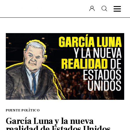
Laura Puente
Puente Político
Videocolumna
Podcast
Especiales
PUENTE POLÍTICO
García Luna y la nueva
realidad de Estados Unidos