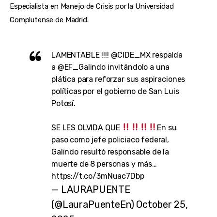
Especialista en Manejo de Crisis por la Universidad
Complutense de Madrid.
LAMENTABLE !!!!
@CIDE_MX
respalda
a
@EF_Galindo
invitándolo a una
plática para reforzar sus aspiraciones
políticas por el gobierno de San Luis
Potosí.
SE LES OLVIDA QUE
En su
paso como jefe policiaco federal,
Galindo resultó responsable de la
muerte de 8 personas y más…
https://t.co/3mNuac7Dbp
— LAURAPUENTE
(@LauraPuenteEn)
October 25,