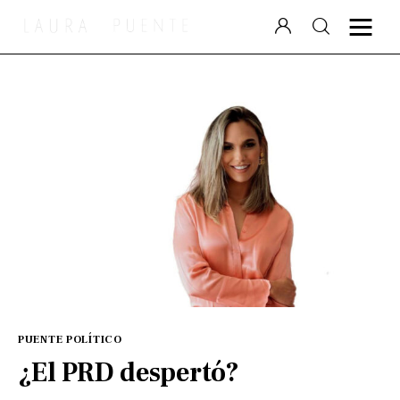
Laura Puente
Puente Político
Videocolumna
Podcast
Especiales
PUENTE POLÍTICO
¿El PRD despertó?