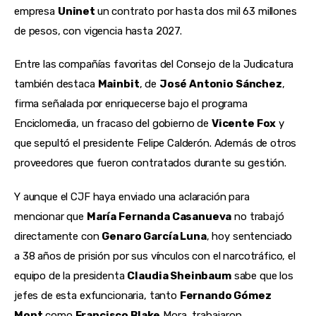
empresa 
Uninet 
un contrato por hasta dos mil 63 millones 
de pesos, con vigencia hasta 2027.
Entre las compañías favoritas del Consejo de la Judicatura 
también destaca 
Mainbit
, de 
José Antonio Sánchez
, 
firma señalada por enriquecerse bajo el programa 
Enciclomedia, un fracaso del gobierno de 
Vicente Fox
 y 
que sepultó el presidente Felipe Calderón. Además de otros 
proveedores que fueron contratados durante su gestión.
Y aunque el CJF haya enviado una aclaración para 
mencionar que 
María Fernanda Casanueva
 no trabajó 
directamente con 
Genaro García Luna
, hoy sentenciado 
a 38 años de prisión por sus vínculos con el narcotráfico, el 
equipo de la presidenta 
Claudia Sheinbaum
 sabe que los 
jefes de esta exfuncionaria, tanto 
Fernando Gómez 
Mont
 como 
Francisco Blake
 Mora, trabajaron 