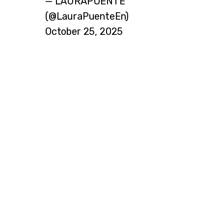
— LAURAPUENTE
(@LauraPuenteEn)
October 25, 2025